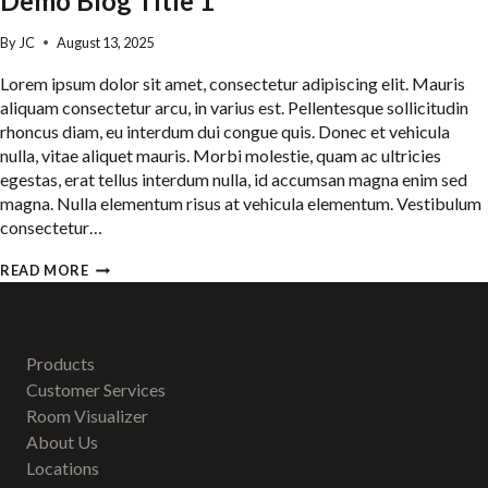
Demo Blog Title 1
By
JC
August 13, 2025
Lorem ipsum dolor sit amet, consectetur adipiscing elit. Mauris
aliquam consectetur arcu, in varius est. Pellentesque sollicitudin
rhoncus diam, eu interdum dui congue quis. Donec et vehicula
nulla, vitae aliquet mauris. Morbi molestie, quam ac ultricies
egestas, erat tellus interdum nulla, id accumsan magna enim sed
magna. Nulla elementum risus at vehicula elementum. Vestibulum
consectetur…
DEMO
READ MORE
BLOG
TITLE
1
Products
Customer Services
Room Visualizer
About Us
Locations