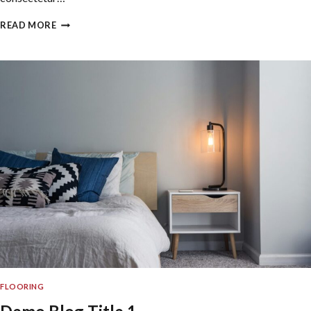
DEMO
READ MORE
BLOG
TITLE
2
FLOORING